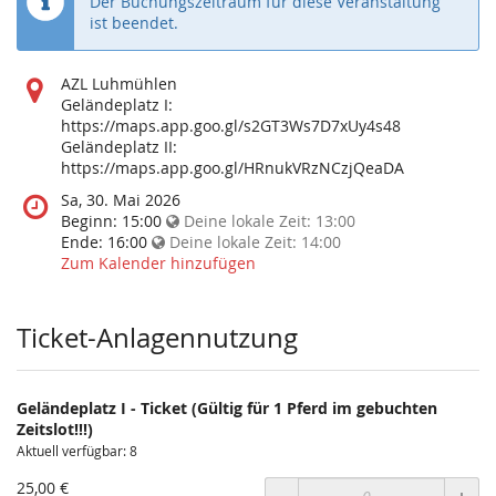
Der Buchungszeitraum für diese Veranstaltung
ist beendet.
Wo
AZL Luhmühlen
findet
Geländeplatz I:
diese
https://maps.app.goo.gl/s2GT3Ws7D7xUy4s48
Veranstaltung
Geländeplatz II:
statt?
https://maps.app.goo.gl/HRnukVRzNCzjQeaDA
Wann
Sa, 30. Mai 2026
findet
Beginn:
15:00
Deine lokale Zeit:
13:00
diese
Ende:
16:00
Deine lokale Zeit:
14:00
Veranstaltung
Zum Kalender hinzufügen
statt?
Ticket-Anlagennutzung
Geländeplatz I - Ticket (Gültig für 1 Pferd im gebuchten
Zeitslot!!!)
Aktuell verfügbar: 8
25,00 €