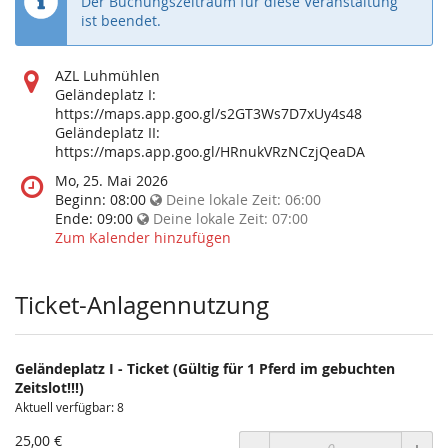
Der Buchungszeitraum für diese Veranstaltung
ist beendet.
Wo
AZL Luhmühlen
findet
Geländeplatz I:
diese
https://maps.app.goo.gl/s2GT3Ws7D7xUy4s48
Veranstaltung
Geländeplatz II:
statt?
https://maps.app.goo.gl/HRnukVRzNCzjQeaDA
Wann
Mo, 25. Mai 2026
findet
Beginn:
08:00
Deine lokale Zeit:
06:00
diese
Ende:
09:00
Deine lokale Zeit:
07:00
Veranstaltung
Zum Kalender hinzufügen
statt?
Ticket-Anlagennutzung
Geländeplatz I - Ticket (Gültig für 1 Pferd im gebuchten
Zeitslot!!!)
Aktuell verfügbar: 8
25,00 €