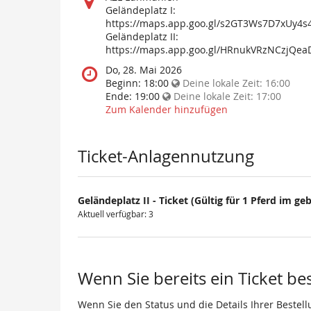
findet
Geländeplatz I:
diese
https://maps.app.goo.gl/s2GT3Ws7D7xUy4s
Veranstaltung
Geländeplatz II:
statt?
https://maps.app.goo.gl/HRnukVRzNCzjQea
Wann
Do, 28. Mai 2026
findet
Beginn:
18:00
Deine lokale Zeit:
16:00
diese
Ende:
19:00
Deine lokale Zeit:
17:00
Veranstaltung
Zum Kalender hinzufügen
statt?
Ticket-Anlagennutzung
Geländeplatz II - Ticket (Gültig für 1 Pferd im geb
Aktuell verfügbar: 3
Wenn Sie bereits ein Ticket be
Wenn Sie den Status und die Details Ihrer Bestell