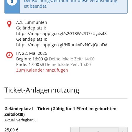
Der Buchungszeitraum für diese Veranstaltung
ist beendet.
Wo
AZL Luhmühlen
findet
Geländeplatz I:
diese
https://maps.app.goo.gl/s2GT3Ws7D7xUy4s48
Veranstaltung
Geländeplatz II:
statt?
https://maps.app.goo.gl/HRnukVRzNCzjQeaDA
Wann
Fr, 22. Mai 2026
findet
Beginn:
16:00
Deine lokale Zeit:
14:00
diese
Ende:
17:00
Deine lokale Zeit:
15:00
Veranstaltung
Zum Kalender hinzufügen
statt?
Ticket-Anlagennutzung
Geländeplatz I - Ticket (Gültig für 1 Pferd im gebuchten
Zeitslot!!!)
Aktuell verfügbar: 8
25,00 €