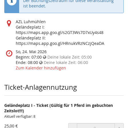
Der Buchungszeitraum für diese Veranstaltung
ist beendet.
Wo
AZL Luhmühlen
findet
Geländeplatz I:
diese
https://maps.app.goo.gl/s2GT3Ws7D7xUy4s48
Veranstaltung
Geländeplatz II:
statt?
https://maps.app.goo.gl/HRnukVRzNCzjQeaDA
Wann
So, 24. Mai 2026
findet
Beginn:
07:00
Deine lokale Zeit:
05:00
diese
Ende:
08:00
Deine lokale Zeit:
06:00
Veranstaltung
Zum Kalender hinzufügen
statt?
Ticket-Anlagennutzung
Geländeplatz I - Ticket (Gültig für 1 Pferd im gebuchten
Zeitslot!!!)
Aktuell verfügbar: 8
25,00 €