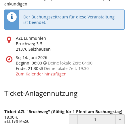
ankündigen.
Der Buchungszeitraum für diese Veranstaltung
ist beendet.
Wo
AZL Luhmühlen
findet
Bruchweg 3-5
diese
21376 Salzhausen
Veranstaltung
Wann
So, 14. Juni 2026
statt?
findet
Beginn:
06:00
Deine lokale Zeit:
04:00
diese
Ende:
21:30
Deine lokale Zeit:
19:30
Veranstaltung
Zum Kalender hinzufügen
statt?
Ticket-Anlagennutzung
Ticket-AZL "Bruchweg" (Gültig für 1 Pferd am Buchungstag)
18,00 €
-
+
inkl. 19% MwSt.