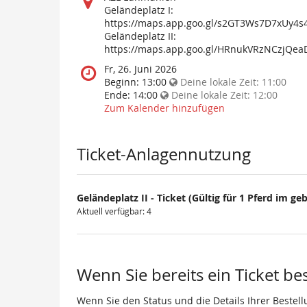
findet
Geländeplatz I:
diese
https://maps.app.goo.gl/s2GT3Ws7D7xUy4s
Veranstaltung
Geländeplatz II:
statt?
https://maps.app.goo.gl/HRnukVRzNCzjQea
Wann
Fr, 26. Juni 2026
findet
Beginn:
13:00
Deine lokale Zeit:
11:00
diese
Ende:
14:00
Deine lokale Zeit:
12:00
Veranstaltung
Zum Kalender hinzufügen
statt?
Ticket-Anlagennutzung
Geländeplatz II - Ticket (Gültig für 1 Pferd im geb
Aktuell verfügbar: 4
Wenn Sie bereits ein Ticket be
Wenn Sie den Status und die Details Ihrer Bestell