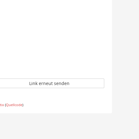
Link erneut senden
tix
(
Quellcode
)