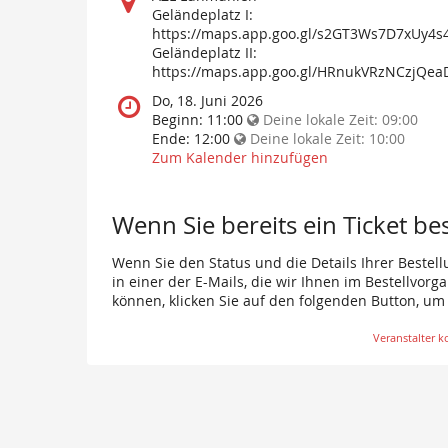
findet
Geländeplatz I:
diese
https://maps.app.goo.gl/s2GT3Ws7D7xUy4s
Veranstaltung
Geländeplatz II:
statt?
https://maps.app.goo.gl/HRnukVRzNCzjQea
Wann
Do, 18. Juni 2026
findet
Beginn:
11:00
Deine lokale Zeit:
09:00
diese
Ende:
12:00
Deine lokale Zeit:
10:00
Veranstaltung
Zum Kalender hinzufügen
statt?
Wenn Sie bereits ein Ticket be
Wenn Sie den Status und die Details Ihrer Bestell
in einer der E-Mails, die wir Ihnen im Bestellvor
können, klicken Sie auf den folgenden Button, um
Veranstalter k