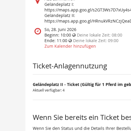
findet
Geländeplatz I:
diese
https://maps.app.goo.gl/s2GT3Ws7D7xUy4s
Veranstaltung
Geländeplatz II:
statt?
https://maps.app.goo.gl/HRnukVRzNCzjQea
Wann
So, 28. Juni 2026
findet
Beginn:
10:00
Deine lokale Zeit:
08:00
diese
Ende:
11:00
Deine lokale Zeit:
09:00
Veranstaltung
Zum Kalender hinzufügen
statt?
Ticket-Anlagennutzung
Geländeplatz II - Ticket (Gültig für 1 Pferd im geb
Aktuell verfügbar: 4
Wenn Sie bereits ein Ticket be
Wenn Sie den Status und die Details Ihrer Bestell