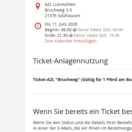
Wo
AZL Luhmühlen
findet
Bruchweg 3-5
diese
21376 Salzhausen
Veranstaltung
Wann
Do, 11. Juni 2026
statt?
findet
Beginn:
06:00
Deine lokale Zeit:
04:00
diese
Ende:
21:30
Deine lokale Zeit:
19:30
Veranstaltung
Zum Kalender hinzufügen
statt?
Ticket-Anlagennutzung
Ticket-AZL "Bruchweg" (Gültig für 1 Pferd am B
Wenn Sie bereits ein Ticket be
Wenn Sie den Status und die Details Ihrer Bestell
in einer der E-Mails, die wir Ihnen im Bestellvor