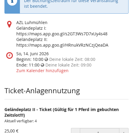
Der Buchungszeitraum für diese Veranstaltung
ist beendet.
Wo
AZL Luhmühlen
findet
Geländeplatz I:
diese
https://maps.app.goo.gl/s2GT3Ws7D7xUy4s48
Veranstaltung
Geländeplatz II:
statt?
https://maps.app.goo.gl/HRnukVRzNCzjQeaDA
Wann
So, 14. Juni 2026
findet
Beginn:
10:00
Deine lokale Zeit:
08:00
diese
Ende:
11:00
Deine lokale Zeit:
09:00
Veranstaltung
Zum Kalender hinzufügen
statt?
Ticket-Anlagennutzung
Geländeplatz II - Ticket (Gültig für 1 Pferd im gebuchten
Zeitslot!!!)
Aktuell verfügbar: 4
25,00 €