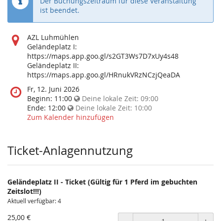
Der Buchungszeitraum für diese Veranstaltung
ist beendet.
Wo
AZL Luhmühlen
findet
Geländeplatz I:
diese
https://maps.app.goo.gl/s2GT3Ws7D7xUy4s48
Veranstaltung
Geländeplatz II:
statt?
https://maps.app.goo.gl/HRnukVRzNCzjQeaDA
Wann
Fr, 12. Juni 2026
findet
Beginn:
11:00
Deine lokale Zeit:
09:00
diese
Ende:
12:00
Deine lokale Zeit:
10:00
Veranstaltung
Zum Kalender hinzufügen
statt?
Ticket-Anlagennutzung
Geländeplatz II - Ticket (Gültig für 1 Pferd im gebuchten
Zeitslot!!!)
Aktuell verfügbar: 4
25,00 €