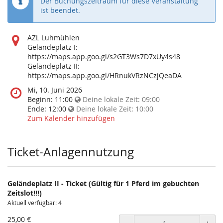
Der Buchungszeitraum für diese Veranstaltung
ist beendet.
Wo
AZL Luhmühlen
findet
Geländeplatz I:
diese
https://maps.app.goo.gl/s2GT3Ws7D7xUy4s48
Veranstaltung
Geländeplatz II:
statt?
https://maps.app.goo.gl/HRnukVRzNCzjQeaDA
Wann
Mi, 10. Juni 2026
findet
Beginn:
11:00
Deine lokale Zeit:
09:00
diese
Ende:
12:00
Deine lokale Zeit:
10:00
Veranstaltung
Zum Kalender hinzufügen
statt?
Ticket-Anlagennutzung
Geländeplatz II - Ticket (Gültig für 1 Pferd im gebuchten
Zeitslot!!!)
Aktuell verfügbar: 4
25,00 €