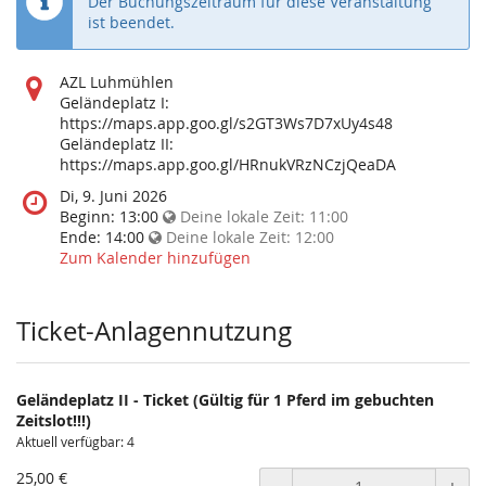
Der Buchungszeitraum für diese Veranstaltung
ist beendet.
Wo
AZL Luhmühlen
findet
Geländeplatz I:
diese
https://maps.app.goo.gl/s2GT3Ws7D7xUy4s48
Veranstaltung
Geländeplatz II:
statt?
https://maps.app.goo.gl/HRnukVRzNCzjQeaDA
Wann
Di, 9. Juni 2026
findet
Beginn:
13:00
Deine lokale Zeit:
11:00
diese
Ende:
14:00
Deine lokale Zeit:
12:00
Veranstaltung
Zum Kalender hinzufügen
statt?
Ticket-Anlagennutzung
Geländeplatz II - Ticket (Gültig für 1 Pferd im gebuchten
Zeitslot!!!)
Aktuell verfügbar: 4
25,00 €