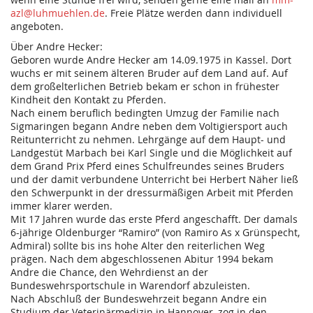
azl@luhmuehlen.de
. Freie Plätze werden dann individuell
angeboten.
Über Andre Hecker:
Geboren wurde Andre Hecker am 14.09.1975 in Kassel. Dort
wuchs er mit seinem älteren Bruder auf dem Land auf. Auf
dem großelterlichen Betrieb bekam er schon in frühester
Kindheit den Kontakt zu Pferden.
Nach einem beruflich bedingten Umzug der Familie nach
Sigmaringen begann Andre neben dem Voltigiersport auch
Reitunterricht zu nehmen. Lehrgänge auf dem Haupt- und
Landgestüt Marbach bei Karl Single und die Möglichkeit auf
dem Grand Prix Pferd eines Schulfreundes seines Bruders
und der damit verbundene Unterricht bei Herbert Näher ließ
den Schwerpunkt in der dressurmäßigen Arbeit mit Pferden
immer klarer werden.
Mit 17 Jahren wurde das erste Pferd angeschafft. Der damals
6-jährige Oldenburger “Ramiro” (von Ramiro As x Grünspecht,
Admiral) sollte bis ins hohe Alter den reiterlichen Weg
prägen. Nach dem abgeschlossenen Abitur 1994 bekam
Andre die Chance, den Wehrdienst an der
Bundeswehrsportschule in Warendorf abzuleisten.
Nach Abschluß der Bundeswehrzeit begann Andre ein
Studium der Veterinärmedizin in Hannover, zog in den