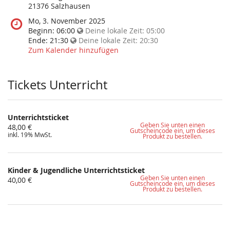
diese
21376 Salzhausen
Veranstaltung
Wann
Mo, 3. November 2025
statt?
findet
Beginn:
06:00
Deine lokale Zeit:
05:00
diese
Ende:
21:30
Deine lokale Zeit:
20:30
Veranstaltung
Zum Kalender hinzufügen
statt?
Tickets Unterricht
Unterrichtsticket
Geben Sie unten einen
48,00 €
Gutscheincode ein, um dieses
inkl. 19% MwSt.
Produkt zu bestellen.
Kinder & Jugendliche Unterrichtsticket
Geben Sie unten einen
40,00 €
Gutscheincode ein, um dieses
Produkt zu bestellen.