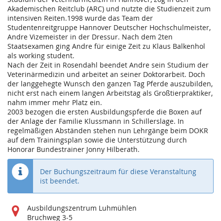
Akademischen Reitclub (ARC) und nutzte die Studienzeit zum
intensiven Reiten.1998 wurde das Team der
Studentenreitgruppe Hannover Deutscher Hochschulmeister,
Andre Vizemeister in der Dressur. Nach dem 2ten
Staatsexamen ging Andre für einige Zeit zu Klaus Balkenhol
als working student.
Nach der Zeit in Rosendahl beendet Andre sein Studium der
Veterinärmedizin und arbeitet an seiner Doktorarbeit. Doch
der langgehegte Wunsch den ganzen Tag Pferde auszubilden,
nicht erst nach einem langen Arbeitstag als Großtierpraktiker,
nahm immer mehr Platz ein.
2003 bezogen die ersten Ausbildungspferde die Boxen auf
der Anlage der Familie Klussmann in Schillerslage. In
regelmäßigen Abständen stehen nun Lehrgänge beim DOKR
auf dem Trainingsplan sowie die Unterstützung durch
Honorar Bundestrainer Jonny Hilberath.
Der Buchungszeitraum für diese Veranstaltung
ist beendet.
Wo
Ausbildungszentrum Luhmühlen
findet
Bruchweg 3-5