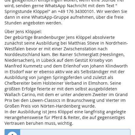
wird, senden gerne WhatsApp Nachricht mit dem Text "
Springstunde Klöppel" an +49 176 34300101. Wir werden Sie
dann in eine WhatsApp-Gruppe aufnehmen, über die freie
Stunden angeboten werden.
Über Jens Klöppel:
Der gebürtige Brandenburger Jens Klöppel absolvierte
zunächst seine Ausbildung bei Matthias Stieve in Nordrhein-
Westfalen bevor er mit einer Zwischenstation nach
Norddeutschland kam. Bei Rainer Schmerglatt (Heeslingen,
Niedersachen), in Lübeck auf dem Gestüt Kriseby von
Manfred Kummetz und dem Erlenhof von Johann Klindworth
in Elsdorf war er ebenso aktiv wie als Selbständiger mit der
Ausbildung von jungen Springpferden und zuletzt als
Chefbereiter beim Holsteiner Verband in Elmshorn. Seine
größten Erfolge feierte er mit dem selbst ausgebildeten
Wallach Carino, mit dem er unter anderem Zweiter im Grand
Prix bei den Löwen-Classics in Braunschweig und Vierter im
Großen Preis von Nörten-Hardenberg wurde.
In der Ausbildung ist Jens Klöppel eine langfristig angelegte
Herangehensweise für Pferd & Reiter, die auf gegenseitiges
Vertrauen beruhen muss, wichtig.