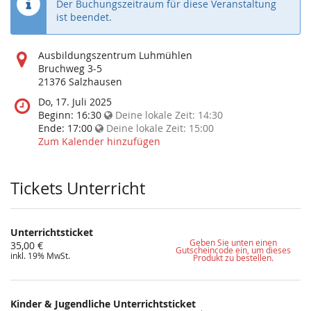
Der Buchungszeitraum für diese Veranstaltung
ist beendet.
Wo
Ausbildungszentrum Luhmühlen
findet
Bruchweg 3-5
diese
21376 Salzhausen
Veranstaltung
Wann
Do, 17. Juli 2025
statt?
findet
Beginn:
16:30
Deine lokale Zeit:
14:30
diese
Ende:
17:00
Deine lokale Zeit:
15:00
Veranstaltung
Zum Kalender hinzufügen
statt?
Tickets Unterricht
Unterrichtsticket
Geben Sie unten einen
35,00 €
Gutscheincode ein, um dieses
inkl. 19% MwSt.
Produkt zu bestellen.
Kinder & Jugendliche Unterrichtsticket