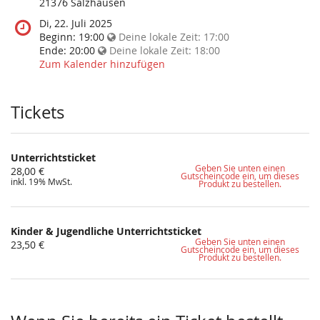
diese
21376 Salzhausen
Veranstaltung
Wann
Di, 22. Juli 2025
statt?
findet
Beginn:
19:00
Deine lokale Zeit:
17:00
diese
Ende:
20:00
Deine lokale Zeit:
18:00
Veranstaltung
Zum Kalender hinzufügen
statt?
Tickets
Unterrichtsticket
Geben Sie unten einen
28,00 €
Gutscheincode ein, um dieses
inkl. 19% MwSt.
Produkt zu bestellen.
Kinder & Jugendliche Unterrichtsticket
Geben Sie unten einen
23,50 €
Gutscheincode ein, um dieses
Produkt zu bestellen.