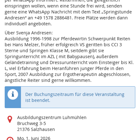
einspringen wollen, wenn eine Stunde frei wird, senden
gerne eine WhatsApp Nachricht mit dem Text „Springstunde
Andresen“ an +49 1578 2886481. Freie Plätze werden dann
individuell angeboten.
Über Svenja Andresen:
Ausbildung 1996-1998 zur Pferdewirtin Schwerpunkt Reiten
bei Hans Melzer, früher erfolgreich VS geritten bis CCI 3
Sterne und Springen Klasse M, seitdem gibt sie
Springunterricht im AZL ( mit Babypausen), außerdem
Geländetraining und Dressurunterricht vom Einsteiger bis Kl.
L, viel Erfahrung beim Heranführen junger Pferde in den
Sport, 2007 Ausbildung zur Ergotherapeutin abgeschlossen,
ängstliche Reiter sind gerne willkommen.
Der Buchungszeitraum für diese Veranstaltung
ist beendet.
Wo
Ausbildungszentrum Luhmühlen
findet
Bruchweg 3-5
diese
21376 Salzhausen
Veranstaltung
Wann
Mo, 1. Juni 2026