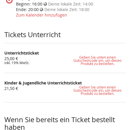
statt?
findet
Beginn:
16:00
Deine lokale Zeit:
14:00
diese
Ende:
20:00
Deine lokale Zeit:
18:00
Veranstaltung
Zum Kalender hinzufügen
statt?
Tickets Unterricht
Unterrichtsticket
Geben Sie unten einen
25,00 €
Gutscheincode ein, um dieses
inkl. 19% MwSt.
Produkt zu bestellen.
Kinder & Jugendliche Unterrichtsticket
Geben Sie unten einen
21,50 €
Gutscheincode ein, um dieses
Produkt zu bestellen.
Wenn Sie bereits ein Ticket bestellt
haben