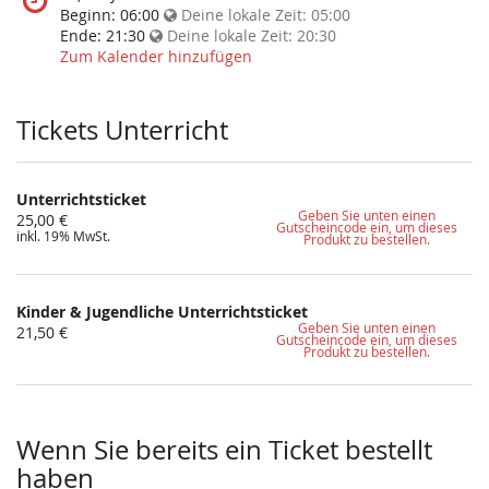
statt?
findet
Beginn:
06:00
Deine lokale Zeit:
05:00
diese
Ende:
21:30
Deine lokale Zeit:
20:30
Veranstaltung
Zum Kalender hinzufügen
statt?
Tickets Unterricht
Unterrichtsticket
Geben Sie unten einen
25,00 €
Gutscheincode ein, um dieses
inkl. 19% MwSt.
Produkt zu bestellen.
Kinder & Jugendliche Unterrichtsticket
Geben Sie unten einen
21,50 €
Gutscheincode ein, um dieses
Produkt zu bestellen.
Wenn Sie bereits ein Ticket bestellt
haben