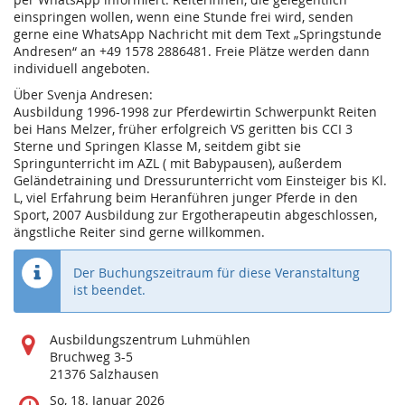
einspringen wollen, wenn eine Stunde frei wird, senden
gerne eine WhatsApp Nachricht mit dem Text „Springstunde
Andresen“ an +49 1578 2886481. Freie Plätze werden dann
individuell angeboten.
Über Svenja Andresen:
Ausbildung 1996-1998 zur Pferdewirtin Schwerpunkt Reiten
bei Hans Melzer, früher erfolgreich VS geritten bis CCI 3
Sterne und Springen Klasse M, seitdem gibt sie
Springunterricht im AZL ( mit Babypausen), außerdem
Geländetraining und Dressurunterricht vom Einsteiger bis Kl.
L, viel Erfahrung beim Heranführen junger Pferde in den
Sport, 2007 Ausbildung zur Ergotherapeutin abgeschlossen,
ängstliche Reiter sind gerne willkommen.
Der Buchungszeitraum für diese Veranstaltung
ist beendet.
Wo
Ausbildungszentrum Luhmühlen
findet
Bruchweg 3-5
diese
21376 Salzhausen
Veranstaltung
Wann
So, 18. Januar 2026