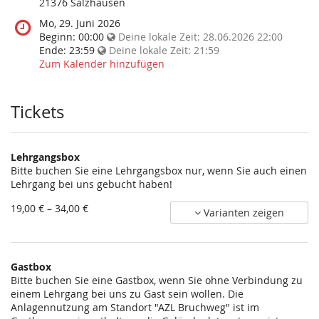
diese
21376 Salzhausen
Veranstaltung
Wann
Mo, 29. Juni 2026
statt?
findet
Beginn:
00:00
Deine lokale Zeit:
28.06.2026 22:00
diese
Ende:
23:59
Deine lokale Zeit:
21:59
Veranstaltung
Zum Kalender hinzufügen
statt?
Tickets
Lehrgangsbox
Bitte buchen Sie eine Lehrgangsbox nur, wenn Sie auch einen
Lehrgang bei uns gebucht haben!
von
19,00 € – 34,00 €
Varianten zeigen
19,00 €
bis
34,00 €
Gastbox
Bitte buchen Sie eine Gastbox, wenn Sie ohne Verbindung zu
einem Lehrgang bei uns zu Gast sein wollen. Die
Anlagennutzung am Standort "AZL Bruchweg" ist im