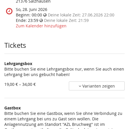
diese
21376 Salzhausen
Veranstaltung
Wann
So, 28. Juni 2026
statt?
findet
Beginn:
00:00
Deine lokale Zeit:
27.06.2026 22:00
diese
Ende:
23:59
Deine lokale Zeit:
21:59
Veranstaltung
Zum Kalender hinzufügen
statt?
Tickets
Lehrgangsbox
Bitte buchen Sie eine Lehrgangsbox nur, wenn Sie auch einen
Lehrgang bei uns gebucht haben!
von
19,00 € – 34,00 €
Varianten zeigen
19,00 €
bis
34,00 €
Gastbox
Bitte buchen Sie eine Gastbox, wenn Sie ohne Verbindung zu
einem Lehrgang bei uns zu Gast sein wollen. Die
Anlagennutzung am Standort "AZL Bruchweg" ist im