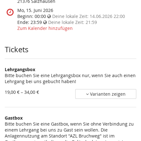
diese
21376 Salzhausen
Veranstaltung
Wann
Mo, 15. Juni 2026
statt?
findet
Beginn:
00:00
Deine lokale Zeit:
14.06.2026 22:00
diese
Ende:
23:59
Deine lokale Zeit:
21:59
Veranstaltung
Zum Kalender hinzufügen
statt?
Tickets
Lehrgangsbox
Bitte buchen Sie eine Lehrgangsbox nur, wenn Sie auch einen
Lehrgang bei uns gebucht haben!
von
19,00 € – 34,00 €
Varianten zeigen
19,00 €
bis
34,00 €
Gastbox
Bitte buchen Sie eine Gastbox, wenn Sie ohne Verbindung zu
einem Lehrgang bei uns zu Gast sein wollen. Die
Anlagennutzung am Standort "AZL Bruchweg" ist im