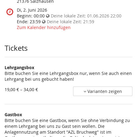
diese
21376 Salzhausen
Veranstaltung
Wann
Di, 2. Juni 2026
statt?
findet
Beginn:
00:00
Deine lokale Zeit:
01.06.2026 22:00
diese
Ende:
23:59
Deine lokale Zeit:
21:59
Veranstaltung
Zum Kalender hinzufügen
statt?
Tickets
Lehrgangsbox
Bitte buchen Sie eine Lehrgangsbox nur, wenn Sie auch einen
Lehrgang bei uns gebucht haben!
von
19,00 € – 34,00 €
Varianten zeigen
19,00 €
bis
34,00 €
Gastbox
Bitte buchen Sie eine Gastbox, wenn Sie ohne Verbindung zu
einem Lehrgang bei uns zu Gast sein wollen. Die
Anlagennutzung am Standort "AZL Bruchweg" ist im