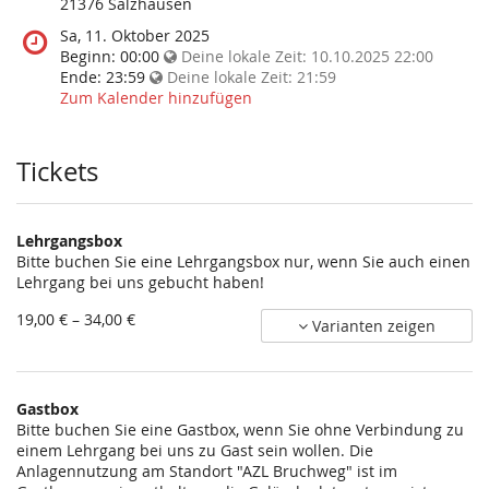
diese
21376 Salzhausen
Veranstaltung
Wann
Sa, 11. Oktober 2025
statt?
findet
Beginn:
00:00
Deine lokale Zeit:
10.10.2025 22:00
diese
Ende:
23:59
Deine lokale Zeit:
21:59
Veranstaltung
Zum Kalender hinzufügen
statt?
Tickets
Lehrgangsbox
Bitte buchen Sie eine Lehrgangsbox nur, wenn Sie auch einen
Lehrgang bei uns gebucht haben!
von
19,00 € – 34,00 €
Varianten zeigen
19,00 €
bis
34,00 €
Gastbox
Bitte buchen Sie eine Gastbox, wenn Sie ohne Verbindung zu
einem Lehrgang bei uns zu Gast sein wollen. Die
Anlagennutzung am Standort "AZL Bruchweg" ist im