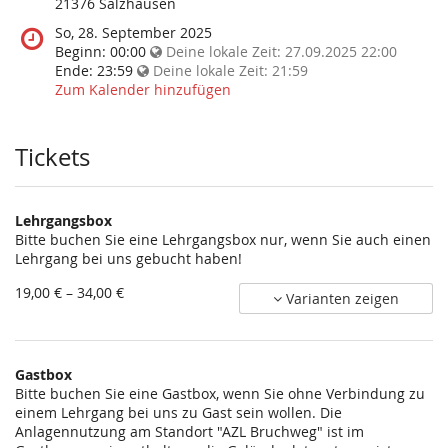
diese
21376 Salzhausen
Veranstaltung
Wann
So, 28. September 2025
statt?
findet
Beginn:
00:00
Deine lokale Zeit:
27.09.2025 22:00
diese
Ende:
23:59
Deine lokale Zeit:
21:59
Veranstaltung
Zum Kalender hinzufügen
statt?
Tickets
Lehrgangsbox
Bitte buchen Sie eine Lehrgangsbox nur, wenn Sie auch einen
Lehrgang bei uns gebucht haben!
von
19,00 € – 34,00 €
Varianten zeigen
19,00 €
bis
34,00 €
Gastbox
Bitte buchen Sie eine Gastbox, wenn Sie ohne Verbindung zu
einem Lehrgang bei uns zu Gast sein wollen. Die
Anlagennutzung am Standort "AZL Bruchweg" ist im