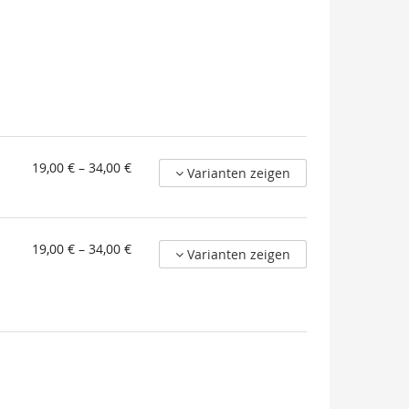
von
19,00 € – 34,00 €
Varianten zeigen
19,00 €
bis
34,00 €
von
19,00 € – 34,00 €
Varianten zeigen
19,00 €
bis
34,00 €