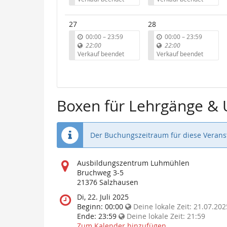
27
28
b
b
00:00
–
23:59
00:00
–
23:59
i
i
22:00
22:00
s
s
Verkauf beendet
Verkauf beendet
Boxen für Lehrgänge & 
Der Buchungszeitraum für diese Veranst
Wo
Ausbildungszentrum Luhmühlen
findet
Bruchweg 3-5
diese
21376 Salzhausen
Veranstaltung
Wann
Di, 22. Juli 2025
statt?
findet
Beginn:
00:00
Deine lokale Zeit:
21.07.202
diese
Ende:
23:59
Deine lokale Zeit:
21:59
Veranstaltung
Zum Kalender hinzufügen