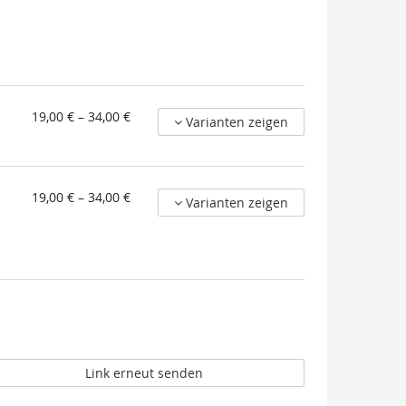
von
19,00 € – 34,00 €
Varianten zeigen
19,00 €
bis
34,00 €
von
19,00 € – 34,00 €
Varianten zeigen
19,00 €
bis
34,00 €
Link erneut senden