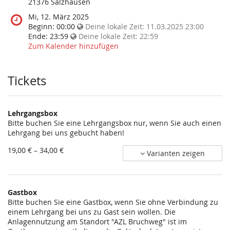
diese
21376 Salzhausen
Veranstaltung
Wann
Mi, 12. März 2025
statt?
findet
Beginn:
00:00
Deine lokale Zeit:
11.03.2025 23:00
diese
Ende:
23:59
Deine lokale Zeit:
22:59
Veranstaltung
Zum Kalender hinzufügen
statt?
Tickets
Lehrgangsbox
Bitte buchen Sie eine Lehrgangsbox nur, wenn Sie auch einen
Lehrgang bei uns gebucht haben!
von
19,00 € – 34,00 €
Varianten zeigen
19,00 €
bis
34,00 €
Gastbox
Bitte buchen Sie eine Gastbox, wenn Sie ohne Verbindung zu
einem Lehrgang bei uns zu Gast sein wollen. Die
Anlagennutzung am Standort "AZL Bruchweg" ist im