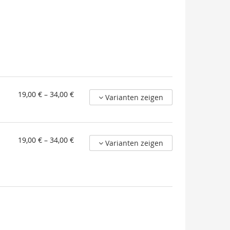
von
19,00 € – 34,00 €
Varianten zeigen
19,00 €
bis
34,00 €
von
19,00 € – 34,00 €
Varianten zeigen
19,00 €
bis
34,00 €