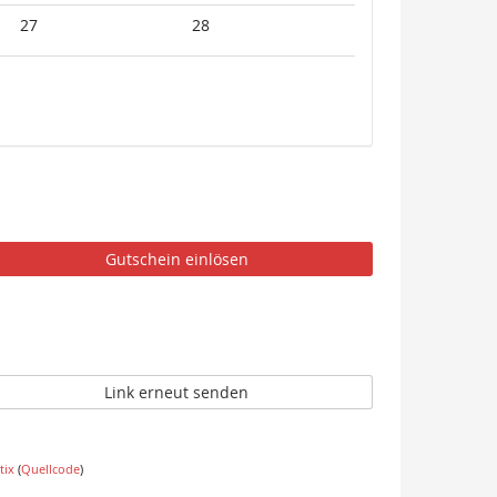
27
28
Gutschein einlösen
Link erneut senden
tix
(
Quellcode
)