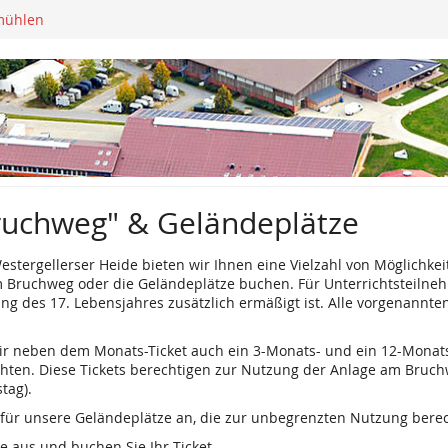
mühlen
ruchweg" & Geländeplätze
stergellerser Heide bieten wir Ihnen eine Vielzahl von Möglichkei
Bruchweg oder die Geländeplätze buchen. Für Unterrichtsteilnehme
ung des 17. Lebensjahres zusätzlich ermäßigt ist. Alle vorgenannt
 wir neben dem Monats-Ticket auch ein 3-Monats- und ein 12-Monats
öchten. Diese Tickets berechtigen zur Nutzung der Anlage am Bruc
tag).
e für unsere Geländeplätze an, die zur unbegrenzten Nutzung berec
e aus und buchen Sie Ihr Ticket.