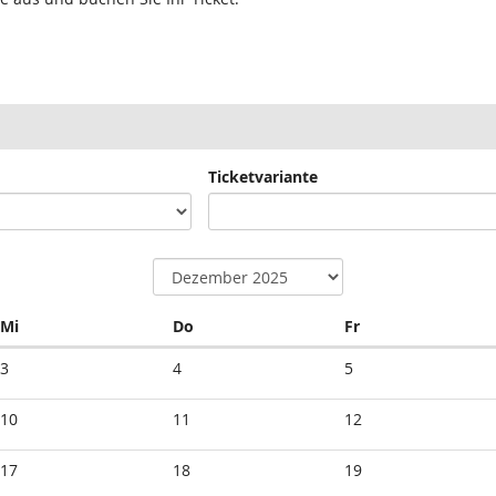
Ticketvariante
Mittwoch
Donnerstag
Freitag
Mi
Do
Fr
3
4
5
10
11
12
17
18
19