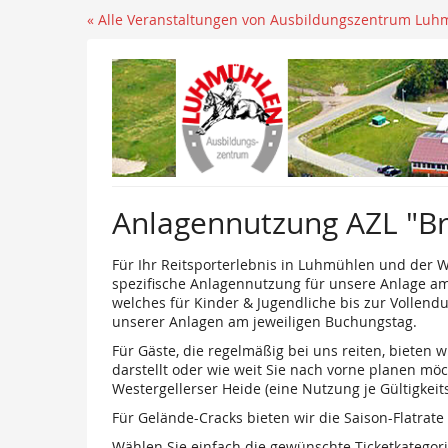
« Alle Veranstaltungen von Ausbildungszentrum Luh
Anlagennutzung AZL "B
Für Ihr Reitsporterlebnis in Luhmühlen und der We
spezifische Anlagennutzung für unsere Anlage am 
welches für Kinder & Jugendliche bis zur Vollend
unserer Anlagen am jeweiligen Buchungstag.
Für Gäste, die regelmäßig bei uns reiten, bieten
darstellt oder wie weit Sie nach vorne planen m
Westergellerser Heide (eine Nutzung je Gültigkeits
Für Gelände-Cracks bieten wir die Saison-Flatrat
Wählen Sie einfach die gewünschte Ticketkategori