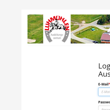
Ausbildungszentru
Luhmühlen
Log
Au
E-Mail
Passwo