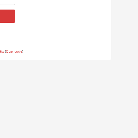
tix
(
Quellcode
)