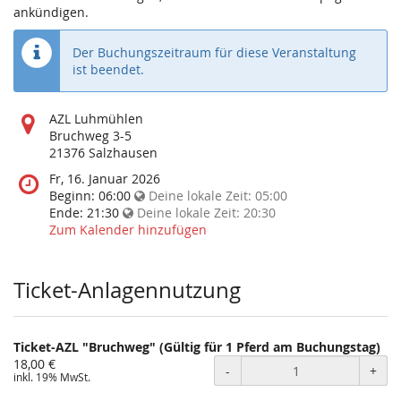
ankündigen.
Der Buchungszeitraum für diese Veranstaltung
ist beendet.
Wo
AZL Luhmühlen
findet
Bruchweg 3-5
diese
21376 Salzhausen
Veranstaltung
Wann
Fr, 16. Januar 2026
statt?
findet
Beginn:
06:00
Deine lokale Zeit:
05:00
diese
Ende:
21:30
Deine lokale Zeit:
20:30
Veranstaltung
Zum Kalender hinzufügen
statt?
Ticket-Anlagennutzung
Ticket-AZL "Bruchweg" (Gültig für 1 Pferd am Buchungstag)
18,00 €
-
+
inkl. 19% MwSt.