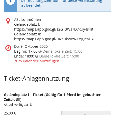
Der Buchungszeitraum für diese Veranstaltung
ist beendet.
Wo
AZL Luhmühlen
findet
Geländeplatz I:
diese
https://maps.app.goo.gl/s2GT3Ws7D7xUy4s48
Veranstaltung
Geländeplatz II:
statt?
https://maps.app.goo.gl/HRnukVRzNCzjQeaDA
Wann
Do, 9. Oktober 2025
findet
Beginn:
17:00
Deine lokale Zeit:
15:00
diese
Ende:
18:00
Deine lokale Zeit:
16:00
Veranstaltung
Zum Kalender hinzufügen
statt?
Ticket-Anlagennutzung
Geländeplatz I - Ticket (Gültig für 1 Pferd im gebuchten
Zeitslot!!!)
Aktuell verfügbar: 8
25,00 €