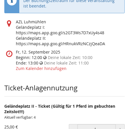
Der Buchungszeitraum für diese Veranstaltung
ist beendet.
Wo
AZL Luhmühlen
findet
Geländeplatz I:
diese
https://maps.app.goo.gl/s2GT3Ws7D7xUy4s48
Veranstaltung
Geländeplatz II:
statt?
https://maps.app.goo.gl/HRnukVRzNCzjQeaDA
Wann
Fr, 12. September 2025
findet
Beginn:
12:00
Deine lokale Zeit:
10:00
diese
Ende:
13:00
Deine lokale Zeit:
11:00
Veranstaltung
Zum Kalender hinzufügen
statt?
Ticket-Anlagennutzung
Geländeplatz II - Ticket (Gültig für 1 Pferd im gebuchten
Zeitslot!!!)
Aktuell verfügbar: 4
25,00 €