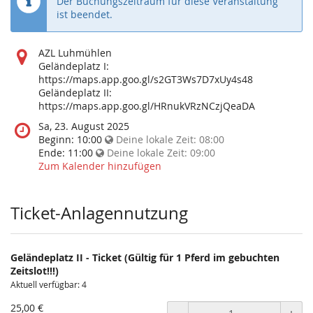
Der Buchungszeitraum für diese Veranstaltung
ist beendet.
Wo
AZL Luhmühlen
findet
Geländeplatz I:
diese
https://maps.app.goo.gl/s2GT3Ws7D7xUy4s48
Veranstaltung
Geländeplatz II:
statt?
https://maps.app.goo.gl/HRnukVRzNCzjQeaDA
Wann
Sa, 23. August 2025
findet
Beginn:
10:00
Deine lokale Zeit:
08:00
diese
Ende:
11:00
Deine lokale Zeit:
09:00
Veranstaltung
Zum Kalender hinzufügen
statt?
Ticket-Anlagennutzung
Geländeplatz II - Ticket (Gültig für 1 Pferd im gebuchten
Zeitslot!!!)
Aktuell verfügbar: 4
25,00 €