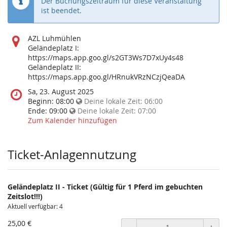
Der Buchungszeitraum für diese Veranstaltung
ist beendet.
Wo
AZL Luhmühlen
findet
Geländeplatz I:
diese
https://maps.app.goo.gl/s2GT3Ws7D7xUy4s48
Veranstaltung
Geländeplatz II:
statt?
https://maps.app.goo.gl/HRnukVRzNCzjQeaDA
Wann
Sa, 23. August 2025
findet
Beginn:
08:00
Deine lokale Zeit:
06:00
diese
Ende:
09:00
Deine lokale Zeit:
07:00
Veranstaltung
Zum Kalender hinzufügen
statt?
Ticket-Anlagennutzung
Geländeplatz II - Ticket (Gültig für 1 Pferd im gebuchten
Zeitslot!!!)
Aktuell verfügbar: 4
25,00 €