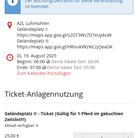
Der Buchungszeitraum für diese Veranstaltung
ist beendet.
Wo
AZL Luhmühlen
findet
Geländeplatz I:
diese
https://maps.app.goo.gl/s2GT3Ws7D7xUy4s48
Veranstaltung
Geländeplatz II:
statt?
https://maps.app.goo.gl/HRnukVRzNCzjQeaDA
Wann
Di, 19. August 2025
findet
Beginn:
06:00
Deine lokale Zeit:
04:00
diese
Ende:
07:00
Deine lokale Zeit:
05:00
Veranstaltung
Zum Kalender hinzufügen
statt?
Ticket-Anlagennutzung
Geländeplatz II - Ticket (Gültig für 1 Pferd im gebuchten
Zeitslot!!!)
Aktuell verfügbar: 4
25,00 €