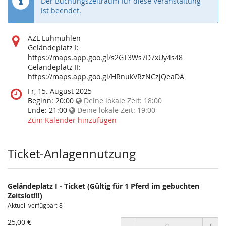
Der Buchungszeitraum für diese Veranstaltung
ist beendet.
Wo
AZL Luhmühlen
findet
Geländeplatz I:
diese
https://maps.app.goo.gl/s2GT3Ws7D7xUy4s48
Veranstaltung
Geländeplatz II:
statt?
https://maps.app.goo.gl/HRnukVRzNCzjQeaDA
Wann
Fr, 15. August 2025
findet
Beginn:
20:00
Deine lokale Zeit:
18:00
diese
Ende:
21:00
Deine lokale Zeit:
19:00
Veranstaltung
Zum Kalender hinzufügen
statt?
Ticket-Anlagennutzung
Geländeplatz I - Ticket (Gültig für 1 Pferd im gebuchten
Zeitslot!!!)
Aktuell verfügbar: 8
25,00 €