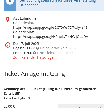
Der Buchungszeitraum für diese Veranstaltung
ist beendet.
Wo
AZL Luhmühlen
findet
Geländeplatz I:
diese
https://maps.app.goo.gl/s2GT3Ws7D7xUy4s48
Veranstaltung
Geländeplatz II:
statt?
https://maps.app.goo.gl/HRnukVRzNCzjQeaDA
Wann
Do, 17. Juli 2025
findet
Beginn:
11:00
Deine lokale Zeit:
09:00
diese
Ende:
12:00
Deine lokale Zeit:
10:00
Veranstaltung
Zum Kalender hinzufügen
statt?
Ticket-Anlagennutzung
Geländeplatz II - Ticket (Gültig für 1 Pferd im gebuchten
Zeitslot!!!)
Aktuell verfügbar: 3
25,00 €