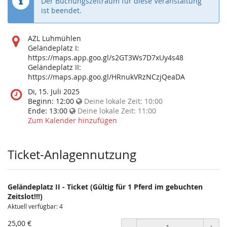
Der Buchungszeitraum für diese Veranstaltung
ist beendet.
Wo
AZL Luhmühlen
findet
Geländeplatz I:
diese
https://maps.app.goo.gl/s2GT3Ws7D7xUy4s48
Veranstaltung
Geländeplatz II:
statt?
https://maps.app.goo.gl/HRnukVRzNCzjQeaDA
Wann
Di, 15. Juli 2025
findet
Beginn:
12:00
Deine lokale Zeit:
10:00
diese
Ende:
13:00
Deine lokale Zeit:
11:00
Veranstaltung
Zum Kalender hinzufügen
statt?
Ticket-Anlagennutzung
Geländeplatz II - Ticket (Gültig für 1 Pferd im gebuchten
Zeitslot!!!)
Aktuell verfügbar: 4
25,00 €