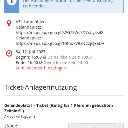
Der Buchungszeitraum für diese Veranstaltung
ist beendet.
Wo
AZL Luhmühlen
findet
Geländeplatz I:
diese
https://maps.app.goo.gl/s2GT3Ws7D7xUy4s48
Veranstaltung
Geländeplatz II:
statt?
https://maps.app.goo.gl/HRnukVRzNCzjQeaDA
Wann
Sa, 12. Juli 2025
findet
Beginn:
15:00
Deine lokale Zeit:
13:00
diese
Ende:
16:00
Deine lokale Zeit:
14:00
Veranstaltung
Zum Kalender hinzufügen
statt?
Ticket-Anlagennutzung
Geländeplatz I - Ticket (Gültig für 1 Pferd im gebuchten
Zeitslot!!!)
Aktuell verfügbar: 8
25,00 €