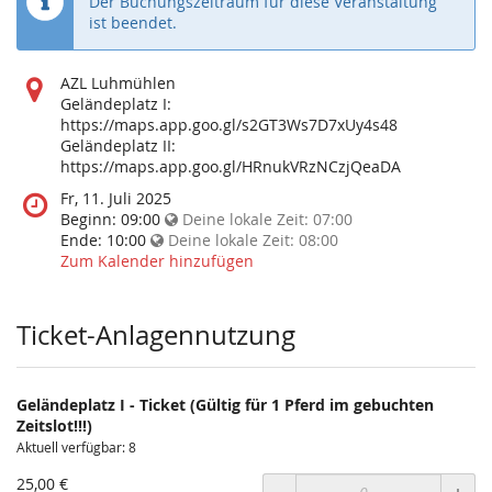
Der Buchungszeitraum für diese Veranstaltung
ist beendet.
Wo
AZL Luhmühlen
findet
Geländeplatz I:
diese
https://maps.app.goo.gl/s2GT3Ws7D7xUy4s48
Veranstaltung
Geländeplatz II:
statt?
https://maps.app.goo.gl/HRnukVRzNCzjQeaDA
Wann
Fr, 11. Juli 2025
findet
Beginn:
09:00
Deine lokale Zeit:
07:00
diese
Ende:
10:00
Deine lokale Zeit:
08:00
Veranstaltung
Zum Kalender hinzufügen
statt?
Ticket-Anlagennutzung
Geländeplatz I - Ticket (Gültig für 1 Pferd im gebuchten
Zeitslot!!!)
Aktuell verfügbar: 8
25,00 €