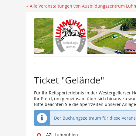
« Alle Veranstaltungen von Ausbildungszentrum Luh
Ticket "Gelände"
Für Ihr Reitsporterlebnis in der Westergellerser H
Ihr Pferd, um gemeinsam über sich hinaus zu wa
Bitte beachten Sie die Sperrzeiten unserer Anla
Der Buchungszeitraum für diese Veranst
Wo
AZL Luhmühlen