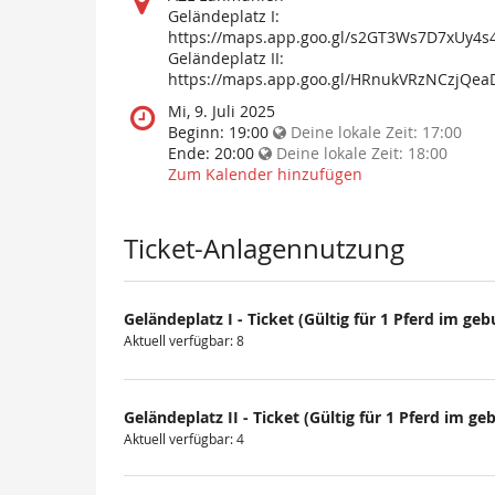
findet
Geländeplatz I:
diese
https://maps.app.goo.gl/s2GT3Ws7D7xUy4s
Veranstaltung
Geländeplatz II:
statt?
https://maps.app.goo.gl/HRnukVRzNCzjQea
Wann
Mi, 9. Juli 2025
findet
Beginn:
19:00
Deine lokale Zeit:
17:00
diese
Ende:
20:00
Deine lokale Zeit:
18:00
Veranstaltung
Zum Kalender hinzufügen
statt?
Ticket-Anlagennutzung
Geländeplatz I - Ticket (Gültig für 1 Pferd im gebu
Aktuell verfügbar: 8
Geländeplatz II - Ticket (Gültig für 1 Pferd im geb
Aktuell verfügbar: 4