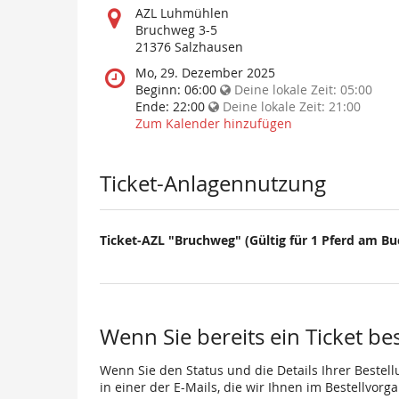
Wo
AZL Luhmühlen
findet
Bruchweg 3-5
diese
21376 Salzhausen
Veranstaltung
Wann
Mo, 29. Dezember 2025
statt?
findet
Beginn:
06:00
Deine lokale Zeit:
05:00
diese
Ende:
22:00
Deine lokale Zeit:
21:00
Veranstaltung
Zum Kalender hinzufügen
statt?
Ticket-Anlagennutzung
Ticket-AZL "Bruchweg" (Gültig für 1 Pferd am B
Wenn Sie bereits ein Ticket be
Wenn Sie den Status und die Details Ihrer Bestell
in einer der E-Mails, die wir Ihnen im Bestellvor