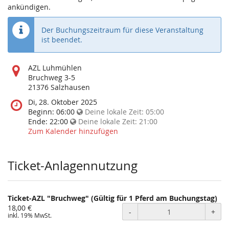
ankündigen.
Der Buchungszeitraum für diese Veranstaltung
ist beendet.
Wo
AZL Luhmühlen
findet
Bruchweg 3-5
diese
21376 Salzhausen
Veranstaltung
Wann
Di, 28. Oktober 2025
statt?
findet
Beginn:
06:00
Deine lokale Zeit:
05:00
diese
Ende:
22:00
Deine lokale Zeit:
21:00
Veranstaltung
Zum Kalender hinzufügen
statt?
Ticket-Anlagennutzung
Ticket-AZL "Bruchweg" (Gültig für 1 Pferd am Buchungstag)
18,00 €
-
+
inkl. 19% MwSt.